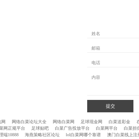
姓名
邮箱
电话
内容
提交
航网
网络白菜论坛大全
网络白菜网
足球现金网
白菜送彩金
菜网正规平台
足球贴吧
白菜广告投放平台
白菜网平台
白菜担
端10888
海燕策略社区论坛
lol白菜网哪个靠谱
澳门白菜线上注