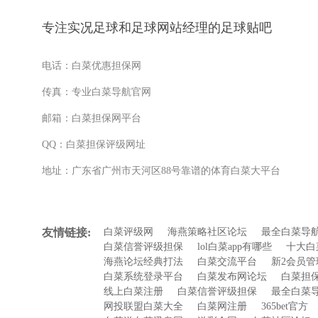
专注实况足球和足球网站经理的足球贴吧
电话：白菜优惠担保网
传真：专业白菜导航官网
邮箱：白菜担保网平台
QQ：白菜担保评级网址
地址：广东省广州市天河区88号靠谱的体育白菜大平台
友情链接:
白菜评级网
海燕策略社区论坛
最全白菜导
白菜信誉评级担保
lol白菜app有哪些
十大白
海燕论坛经典打法
白菜交流平台
新2会员管理
白菜系统登录平台
白菜发布网论坛
白菜担
线上白菜注册
白菜信誉评级担保
最全白菜
网投联盟白菜大全
白菜网注册
365bet官方