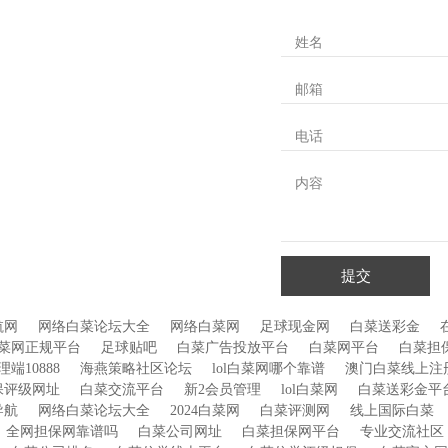
姓名
邮箱
电话
内容
提交
航网
网络白菜论坛大全
网络白菜网
足球现金网
白菜送彩金
菜网正规平台
足球贴吧
白菜广告投放平台
白菜网平台
白菜担
端10888
海燕策略社区论坛
lol白菜网哪个靠谱
澳门白菜线上注
保评级网址
白菜交流平台
新2会员管理
lol白菜网
白菜送彩金平
导航
网络白菜论坛大全
2024白菜网
白菜评测网
线上国际白菜
全网担保网靠谱吗
白菜公司网址
白菜担保网平台
专业交流社区