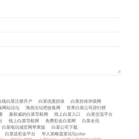
在线白菜注册开户
白菜优惠担保
白菜担保评级网
保网站论坛
海燕论坛吧收集网
世界白菜公司排行榜
册
最权威的白菜导航网
线上白菜入口
白菜交流平台
台
线上白菜导航网
免费彩金白菜网
白菜全讯
白菜电玩城官网苹果版
白菜公司下载
白菜送彩金平台
华人策略菠菜论坛celue